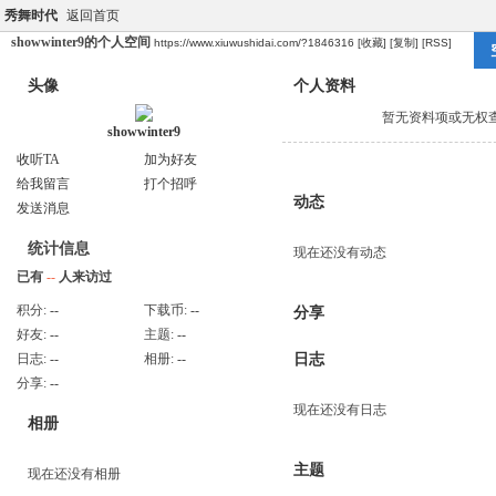
秀舞时代
返回首页
showwinter9的个人空间
https://www.xiuwushidai.com/?1846316
[收藏]
[复制]
[RSS]
头像
个人资料
暂无资料项或无权
showwinter9
收听TA
加为好友
给我留言
打个招呼
动态
发送消息
统计信息
现在还没有动态
已有
--
人来访过
积分:
--
下载币:
--
分享
好友:
--
主题:
--
日志:
--
相册:
--
日志
分享:
--
现在还没有日志
相册
主题
现在还没有相册