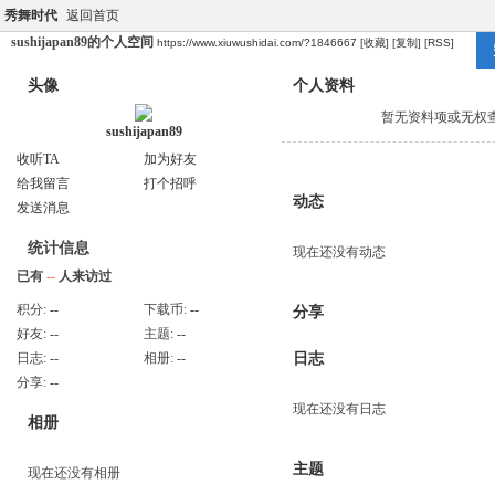
秀舞时代
返回首页
sushijapan89的个人空间
https://www.xiuwushidai.com/?1846667
[收藏]
[复制]
[RSS]
头像
个人资料
暂无资料项或无权
sushijapan89
收听TA
加为好友
给我留言
打个招呼
动态
发送消息
统计信息
现在还没有动态
已有
--
人来访过
积分:
--
下载币:
--
分享
好友:
--
主题:
--
日志:
--
相册:
--
日志
分享:
--
现在还没有日志
相册
主题
现在还没有相册