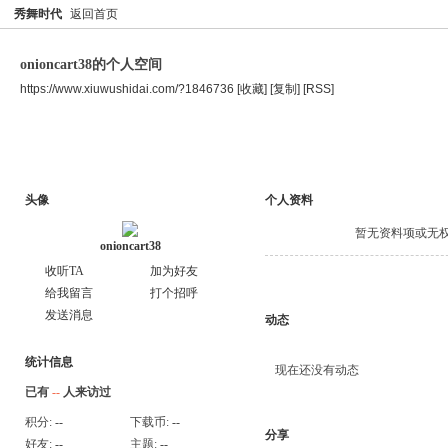
秀舞时代
返回首页
onioncart38的个人空间
https://www.xiuwushidai.com/?1846736
[收藏]
[复制]
[RSS]
空间首页
主题
个人资料
头像
个人资料
暂无资料项或无
onioncart38
收听TA
加为好友
给我留言
打个招呼
发送消息
动态
统计信息
现在还没有动态
已有
--
人来访过
积分:
--
下载币:
--
分享
好友:
--
主题:
--