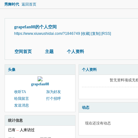
秀舞时代
返回首页
grapefan08的个人空间
https://www.xiuwushidai.com/?1846749
[收藏]
[复制]
[RSS]
空间首页
主题
个人资料
头像
个人资料
暂无资料项或无
grapefan08
收听TA
加为好友
给我留言
打个招呼
发送消息
动态
统计信息
现在还没有动态
已有
--
人来访过