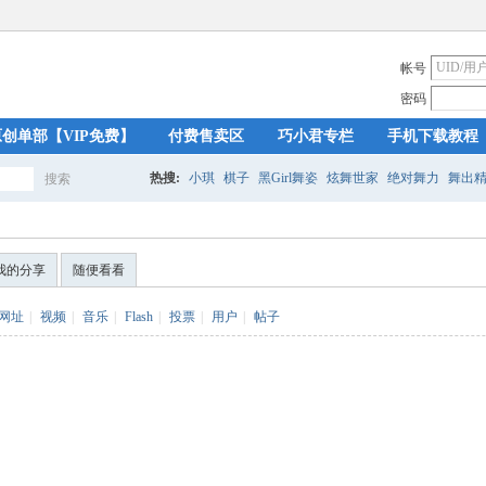
帐号
密码
原创单部【VIP免费】
付费售卖区
巧小君专栏
手机下载教程
热搜:
小琪
棋子
黑Girl舞姿
炫舞世家
绝对舞力
舞出
搜索
搜
我的分享
随便看看
索
网址
|
视频
|
音乐
|
Flash
|
投票
|
用户
|
帖子