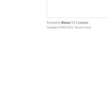
舞
Powered by
Discuz!
X3.4
Licensed
Copyright © 2001-2021, Tencent Cloud.
时
代