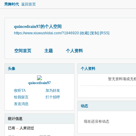
秀舞时代
返回首页
quincedrain97的个人空间
https://www.xiuwushidai.com/?1846920
[收藏]
[复制]
[RSS]
空间首页
主题
个人资料
头像
个人资料
暂无资料项或无
quincedrain97
收听TA
加为好友
给我留言
打个招呼
发送消息
动态
统计信息
现在还没有动态
已有
--
人来访过