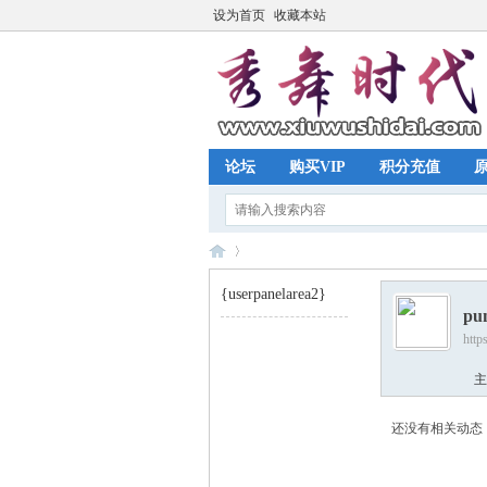
设为首页
收藏本站
论坛
购买VIP
积分充值
{userpanelarea2}
pu
http
秀
›
主
还没有相关动态