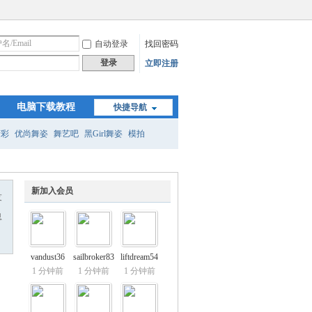
自动登录
找回密码
登录
立即注册
电脑下载教程
快捷导航
精彩
优尚舞姿
舞艺吧
黑Girl舞姿
模拍
新加入会员
友
息
vandust36
sailbroker83
liftdream54
1 分钟前
1 分钟前
1 分钟前