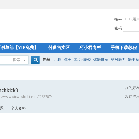
帐号
密码
原创单部【VIP免费】
付费售卖区
巧小君专栏
手机下载教程
热搜:
小琪
棋子
黑Girl舞姿
炫舞世家
绝对舞力
舞出
搜索
搜
加为好
nchkick3
索
发送消
s://www.xiuwushidai.com/?2837074
题
个人资料