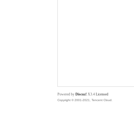
舞
时
Powered by
Discuz!
X3.4
Licensed
Copyright © 2001-2021, Tencent Cloud.