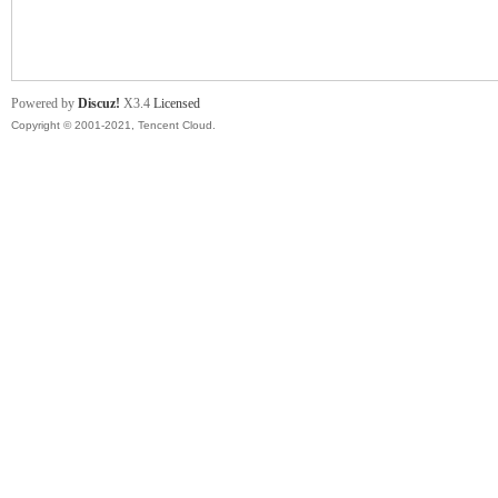
舞
Powered by
Discuz!
X3.4
Licensed
Copyright © 2001-2021, Tencent Cloud.
时
代