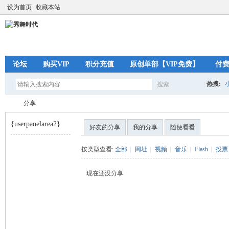
设为首页
收藏本站
论坛
购买VIP
积分充值
原创单部【VIP免费】
付
热搜:
搜索
搜
分享
{userpanelarea2}
好友的分享
我的分享
随便看看
索
秀
›
按类型查看:
全部
|
网址
|
视频
|
音乐
|
Flash
|
投票
现在还没分享