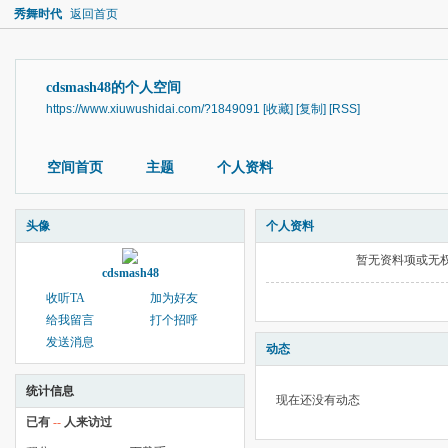
秀舞时代
返回首页
cdsmash48的个人空间
https://www.xiuwushidai.com/?1849091
[收藏]
[复制]
[RSS]
空间首页
主题
个人资料
头像
个人资料
暂无资料项或无
cdsmash48
收听TA
加为好友
给我留言
打个招呼
发送消息
动态
统计信息
现在还没有动态
已有
--
人来访过