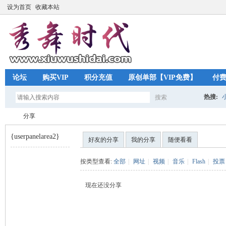
设为首页
收藏本站
论坛
购买VIP
积分充值
原创单部【VIP免费】
付
热搜:
搜索
搜
分享
{userpanelarea2}
好友的分享
我的分享
随便看看
索
秀
›
按类型查看:
全部
|
网址
|
视频
|
音乐
|
Flash
|
投票
现在还没分享