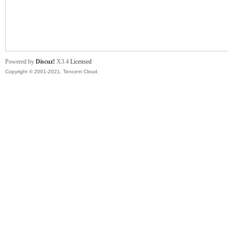
舞
Powered by
Discuz!
X3.4
Licensed
Copyright © 2001-2021, Tencent Cloud.
时