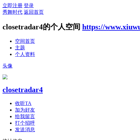
立即注册
登录
秀舞时代
返回首页
closetradar4的个人空间
https://www.xiuw
空间首页
主题
个人资料
头像
closetradar4
收听TA
加为好友
给我留言
打个招呼
发送消息