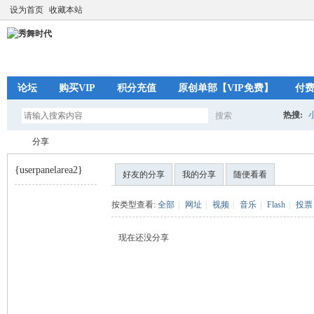
设为首页
收藏本站
论坛
购买VIP
积分充值
原创单部【VIP免费】
付
热搜:
搜索
搜
分享
{userpanelarea2}
好友的分享
我的分享
随便看看
索
秀
›
按类型查看:
全部
|
网址
|
视频
|
音乐
|
Flash
|
投票
现在还没分享