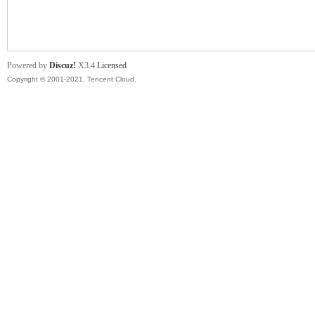
舞
Powered by
Discuz!
X3.4
Licensed
Copyright © 2001-2021, Tencent Cloud.
时
代