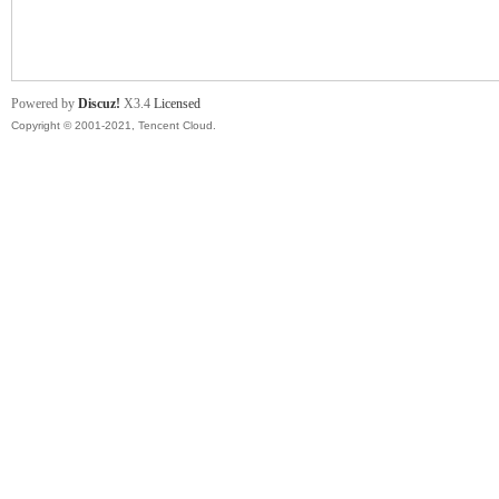
舞
Powered by
Discuz!
X3.4
Licensed
Copyright © 2001-2021, Tencent Cloud.
时
代