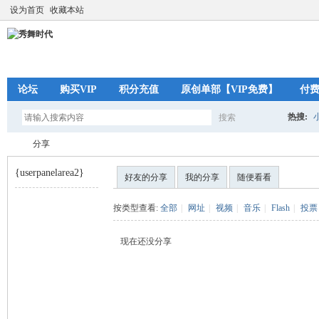
设为首页
收藏本站
论坛
购买VIP
积分充值
原创单部【VIP免费】
付
热搜:
搜索
搜
分享
{userpanelarea2}
好友的分享
我的分享
随便看看
索
秀
›
按类型查看:
全部
|
网址
|
视频
|
音乐
|
Flash
|
投票
现在还没分享