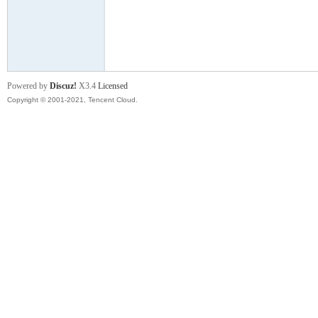
舞
Powered by
Discuz!
X3.4
Licensed
Copyright © 2001-2021, Tencent Cloud.
时