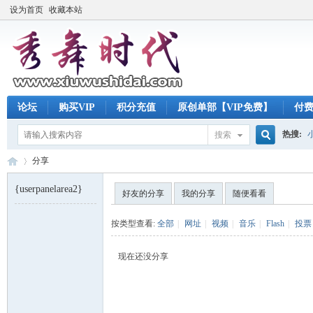
设为首页
收藏本站
论坛
购买VIP
积分充值
原创单部【VIP免费】
付
热搜:
搜索
搜
分享
{userpanelarea2}
好友的分享
我的分享
随便看看
索
秀
›
按类型查看:
全部
|
网址
|
视频
|
音乐
|
Flash
|
投票
现在还没分享