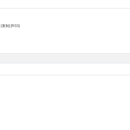
]
[复制]
[RSS]