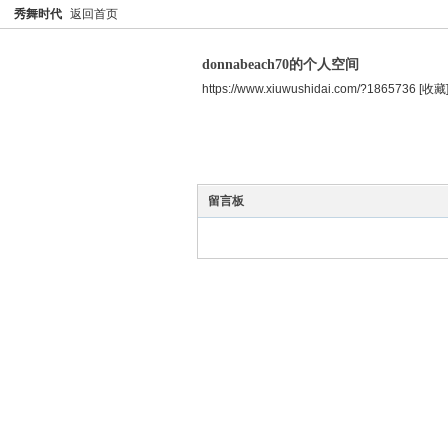
秀舞时代
返回首页
donnabeach70的个人空间
https://www.xiuwushidai.com/?1865736
[收藏
空间首页
主题
个人资料
留言板