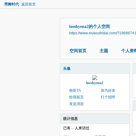
秀舞时代
返回首页
losshyena2的个人空间
https://www.xiuwushidai.com/?1868674
空间首页
主题
个人资
头像
losshyena2
收听TA
加为好友
给我留言
打个招呼
发送消息
统计信息
已有
--
人来访过