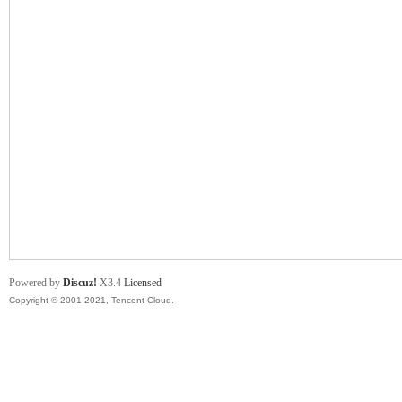
舞
时
Powered by
Discuz!
X3.4
Licensed
Copyright © 2001-2021, Tencent Cloud.