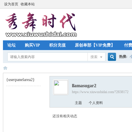
设为首页
收藏本站
论坛
购买VIP
积分充值
原创单部【VIP免费】
付
热搜:
搜索
搜
{userpanelarea2}
llamasugar2
索
https://www.xiuwushidai.com/?2838172
秀
›
主题
个人资料
还没有相关动态