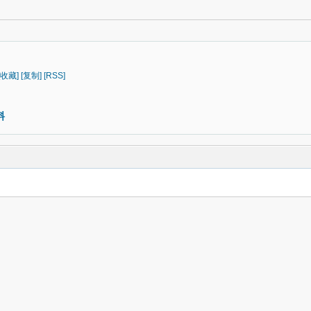
[收藏]
[复制]
[RSS]
料