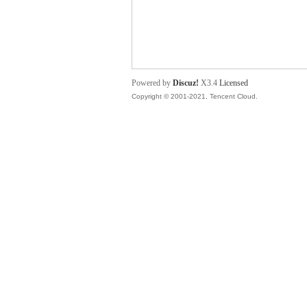
舞
Powered by
Discuz!
X3.4
Licensed
Copyright © 2001-2021, Tencent Cloud.
时