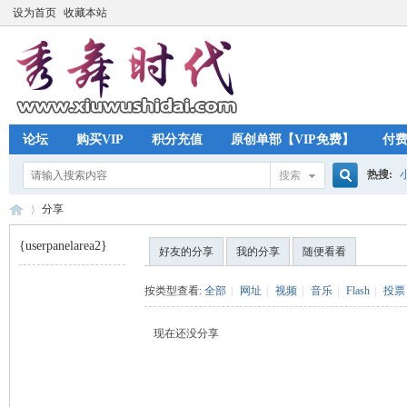
设为首页
收藏本站
论坛
购买VIP
积分充值
原创单部【VIP免费】
付
热搜:
搜索
搜
分享
{userpanelarea2}
好友的分享
我的分享
随便看看
索
秀
›
按类型查看:
全部
|
网址
|
视频
|
音乐
|
Flash
|
投票
现在还没分享