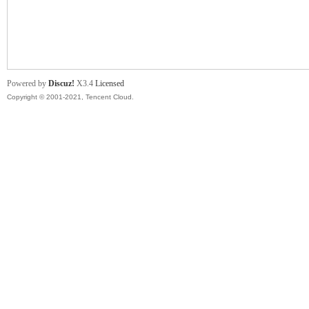
舞
Powered by
Discuz!
X3.4
Licensed
Copyright © 2001-2021, Tencent Cloud.
时