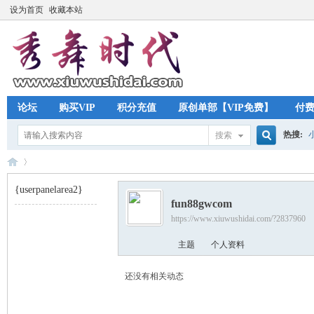
设为首页
收藏本站
论坛
购买VIP
积分充值
原创单部【VIP免费】
付
热搜:
搜索
搜
{userpanelarea2}
fun88gwcom
索
https://www.xiuwushidai.com/?2837960
秀
›
主题
个人资料
还没有相关动态