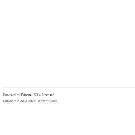
舞
时
Powered by
Discuz!
X3.4
Licensed
Copyright © 2001-2021, Tencent Cloud.