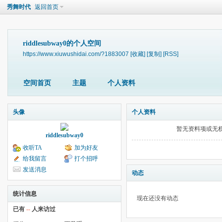
秀舞时代
返回首页
riddlesubway0的个人空间
https://www.xiuwushidai.com/?1883007
[收藏]
[复制]
[RSS]
空间首页
主题
个人资料
头像
个人资料
暂无资料项或无
riddlesubway0
收听TA
加为好友
给我留言
打个招呼
发送消息
动态
统计信息
现在还没有动态
已有
--
人来访过