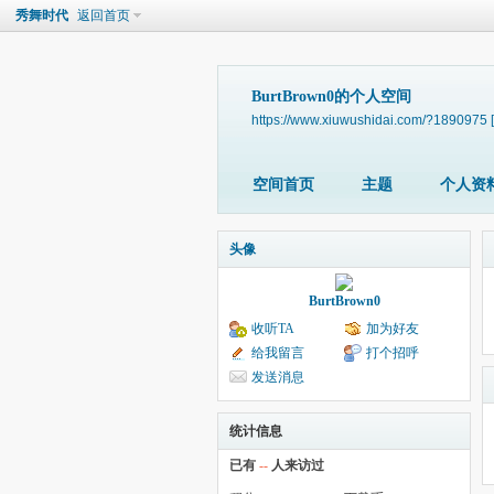
秀舞时代
返回首页
BurtBrown0的个人空间
https://www.xiuwushidai.com/?1890975
空间首页
主题
个人资
头像
BurtBrown0
收听TA
加为好友
给我留言
打个招呼
发送消息
统计信息
已有
--
人来访过