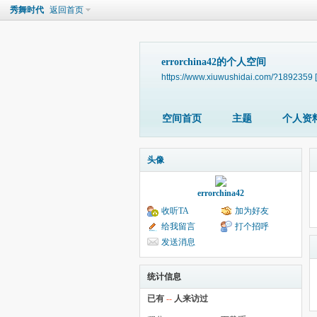
秀舞时代
返回首页
errorchina42的个人空间
https://www.xiuwushidai.com/?1892359
空间首页
主题
个人资
头像
errorchina42
收听TA
加为好友
给我留言
打个招呼
发送消息
统计信息
已有
--
人来访过