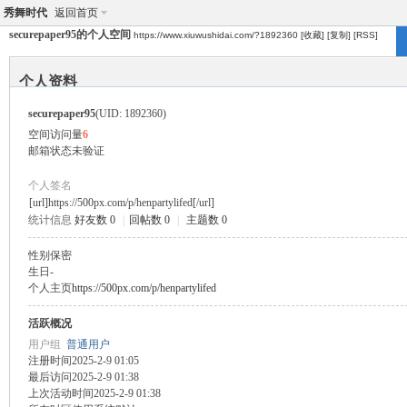
秀舞时代
返回首页
securepaper95的个人空间
https://www.xiuwushidai.com/?1892360
[收藏]
[复制]
[RSS]
个人资料
securepaper95
(UID: 1892360)
空间访问量
6
邮箱状态
未验证
个人签名
[url]https://500px.com/p/henpartylifed[/url]
统计信息
好友数 0
|
回帖数 0
|
主题数 0
性别
保密
生日
-
个人主页
https://500px.com/p/henpartylifed
活跃概况
用户组
普通用户
注册时间
2025-2-9 01:05
最后访问
2025-2-9 01:38
上次活动时间
2025-2-9 01:38