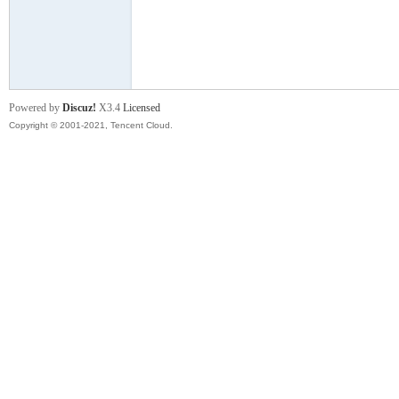
舞
Powered by
Discuz!
X3.4
Licensed
Copyright © 2001-2021, Tencent Cloud.
时