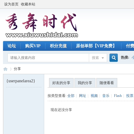
设为首页
收藏本站
论坛
购买VIP
积分充值
原创单部【VIP免费】
付
热搜:
搜索
搜
分享
{userpanelarea2}
好友的分享
我的分享
随便看看
索
秀
›
按类型查看:
全部
|
网址
|
视频
|
音乐
|
Flash
|
投票
现在还没分享