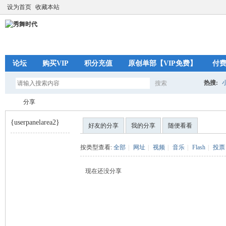
设为首页
收藏本站
论坛
购买VIP
积分充值
原创单部【VIP免费】
付
热搜:
搜索
搜
分享
{userpanelarea2}
好友的分享
我的分享
随便看看
索
秀
›
按类型查看:
全部
|
网址
|
视频
|
音乐
|
Flash
|
投票
现在还没分享