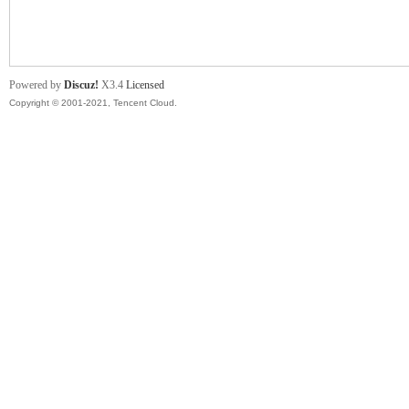
舞
Powered by
Discuz!
X3.4
Licensed
Copyright © 2001-2021, Tencent Cloud.
时
代