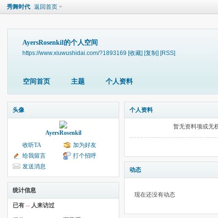
秀舞时代
返回首页
AyersRosenkil的个人空间
https://www.xiuwushidai.com/?1893169
[收藏]
[复制]
[RSS]
空间首页
主题
个人资料
头像
个人资料
暂无资料项或无
AyersRosenkil
收听TA
加为好友
给我留言
打个招呼
发送消息
动态
统计信息
现在还没有动态
已有
--
人来访过