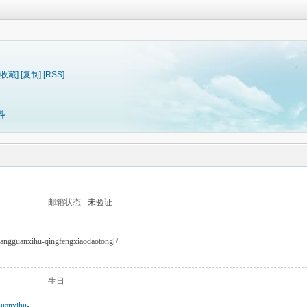
[收藏]
[复制]
[RSS]
料
邮箱状态
未验证
huangguanxihu-qingfengxiaodaotong[/
生日
-
guanxihu-