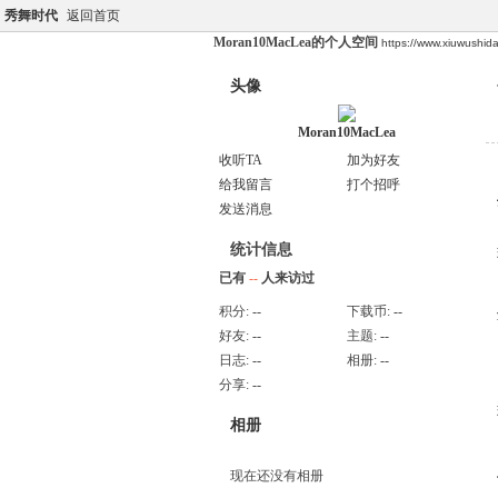
秀舞时代
返回首页
Moran10MacLea的个人空间
https://www.xiuwushi
头像
Moran10MacLea
收听TA
加为好友
给我留言
打个招呼
发送消息
统计信息
已有
--
人来访过
积分:
--
下载币:
--
好友:
--
主题:
--
日志:
--
相册:
--
分享:
--
相册
现在还没有相册