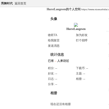
秀舞时代
返回首页
HurstLaugesen的个人空间
https://www.xiuwushida
头像
HurstLaugesen
收听TA
加为好友
给我留言
打个招呼
发送消息
统计信息
已有
--
人来访过
积分:
--
下载币:
--
好友:
--
主题:
--
日志:
--
相册:
--
分享:
--
相册
现在还没有相册