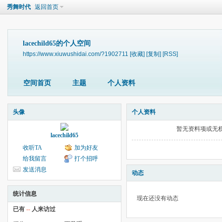
秀舞时代
返回首页
lacechild65的个人空间
https://www.xiuwushidai.com/?1902711
[收藏]
[复制]
[RSS]
空间首页
主题
个人资料
头像
个人资料
暂无资料项或无
lacechild65
收听TA
加为好友
给我留言
打个招呼
发送消息
动态
统计信息
现在还没有动态
已有
--
人来访过