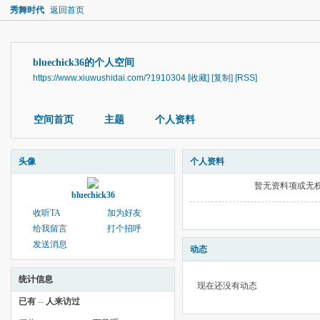
秀舞时代
返回首页
bluechick36的个人空间
https://www.xiuwushidai.com/?1910304
[收藏]
[复制]
[RSS]
空间首页
主题
个人资料
头像
个人资料
暂无资料项或无
bluechick36
收听TA
加为好友
给我留言
打个招呼
发送消息
动态
统计信息
现在还没有动态
已有
--
人来访过