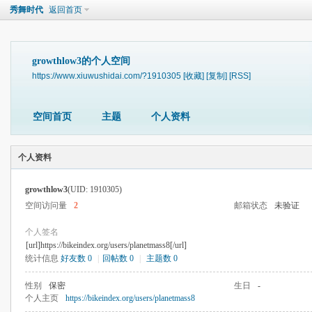
秀舞时代
返回首页
growthlow3的个人空间
https://www.xiuwushidai.com/?1910305
[收藏]
[复制]
[RSS]
空间首页
主题
个人资料
个人资料
growthlow3
(UID: 1910305)
空间访问量
2
邮箱状态
未验证
个人签名
[url]https://bikeindex.org/users/planetmass8[/url]
统计信息
好友数 0
|
回帖数 0
|
主题数 0
性别
保密
生日
-
个人主页
https://bikeindex.org/users/planetmass8