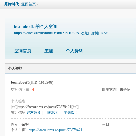
秀舞时代
返回首页
beanoboe85的个人空间
https://www.xiuwushidai.com/?1910306
[收藏]
[复制]
[RSS]
空间首页
主题
个人资料
个人资料
beanoboe85
(UID: 1910306)
空间访问量
4
邮箱状态
未验证
个人签名
[url]https://faceout.mn.co/posts/79879421[/url]
统计信息
好友数 0
|
回帖数 0
|
主题数 0
性别
保密
生日
-
个人主页
https://faceout.mn.co/posts/79879421