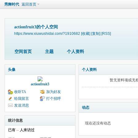
秀舞时代
返回首页
actionfruit3的个人空间
https://www.xiuwushidai.com/?1910682
[收藏]
[复制]
[RSS]
空间首页
主题
个人资料
头像
个人资料
暂无资料项或无
actionfruit3
收听TA
加为好友
给我留言
打个招呼
发送消息
动态
统计信息
现在还没有动态
已有
--
人来访过