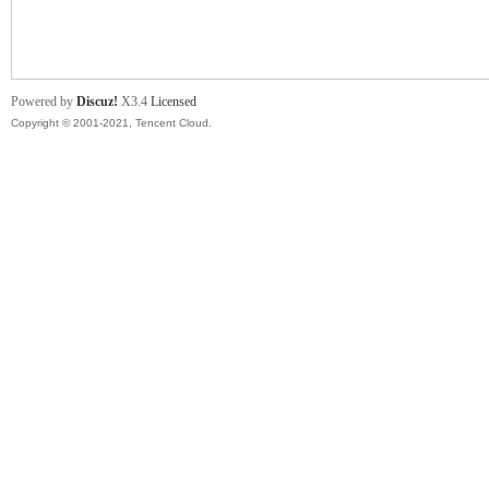
舞
Powered by
Discuz!
X3.4
Licensed
Copyright © 2001-2021, Tencent Cloud.
时
代