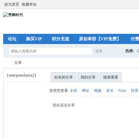
设为首页
收藏本站
论坛
购买VIP
积分充值
原创单部【VIP免费】
付
热搜:
搜索
搜
分享
{userpanelarea2}
好友的分享
我的分享
随便看看
索
秀
›
按类型查看:
全部
|
网址
|
视频
|
音乐
|
Flash
|
投票
现在还没分享