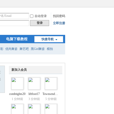
自动登录
找回密码
登录
立即注册
电脑下载教程
快捷导航
精彩
优尚舞姿
舞艺吧
黑Girl舞姿
模拍
新加入会员
友
息
combtights20
liftfoot17
Townsend64Bur
1 分钟前
3 分钟前
5 分钟前