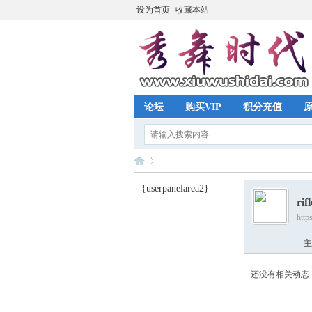
设为首页
收藏本站
论坛
购买VIP
积分充值
{userpanelarea2}
rif
http
秀
›
主
还没有相关动态