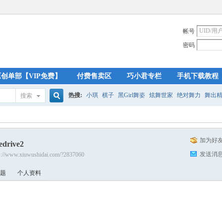
帐号
密码
原创单部【VIP免费】
付费售卖区
巧小君专栏
手机下载教程
热搜:
小琪
棋子
黑Girl舞姿
炫舞世家
绝对舞力
舞出
搜索
搜
加为好
ledrive2
索
发送消
s://www.xiuwushidai.com/?2837060
题
个人资料