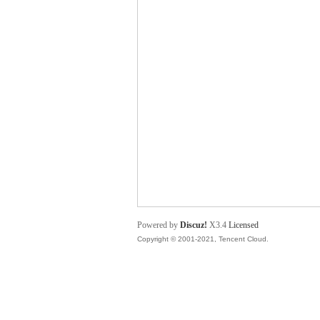
舞
时
Powered by
Discuz!
X3.4
Licensed
Copyright © 2001-2021, Tencent Cloud.