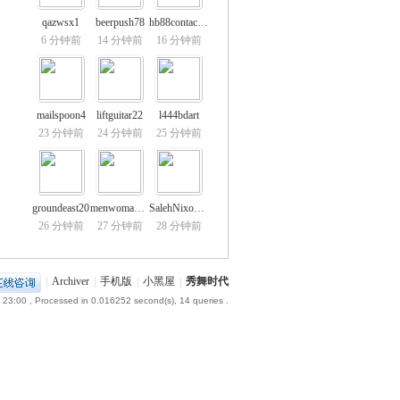
qazwsx1
beerpush78
hb88contact02
6 分钟前
14 分钟前
16 分钟前
mailspoon4
liftguitar22
l444bdart
23 分钟前
24 分钟前
25 分钟前
groundeast20
menwoman89
SalehNixon78
26 分钟前
27 分钟前
28 分钟前
|
Archiver
|
手机版
|
小黑屋
|
秀舞时代
 23:00
, Processed in 0.016252 second(s), 14 queries .