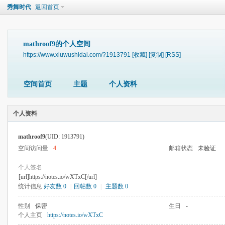
秀舞时代
返回首页
mathroof9的个人空间
https://www.xiuwushidai.com/?1913791
[收藏]
[复制]
[RSS]
空间首页
主题
个人资料
个人资料
mathroof9
(UID: 1913791)
空间访问量
4
邮箱状态
未验证
个人签名
[url]https://notes.io/wXTxC[/url]
统计信息
好友数 0
|
回帖数 0
|
主题数 0
性别
保密
生日
-
个人主页
https://notes.io/wXTxC