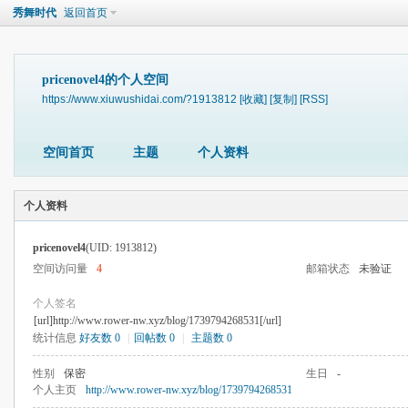
秀舞时代
返回首页
pricenovel4的个人空间
https://www.xiuwushidai.com/?1913812
[收藏]
[复制]
[RSS]
空间首页
主题
个人资料
个人资料
pricenovel4
(UID: 1913812)
空间访问量
4
邮箱状态
未验证
个人签名
[url]http://www.rower-nw.xyz/blog/1739794268531[/url]
统计信息
好友数 0
|
回帖数 0
|
主题数 0
性别
保密
生日
-
个人主页
http://www.rower-nw.xyz/blog/1739794268531