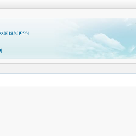
[收藏]
[复制]
[RSS]
料