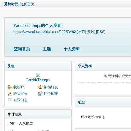
秀舞时代
返回首页
PatrickThomps的个人空间
https://www.xiuwushidai.com/?1953482
[收藏]
[复制]
[RSS]
空间首页
主题
个人资料
头像
个人资料
暂无资料项或无
PatrickThomps
收听TA
加为好友
给我留言
打个招呼
发送消息
动态
统计信息
现在还没有动态
已有
--
人来访过