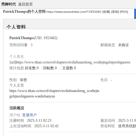
秀舞时代
返回首页
PatrickThomps的个人空间
https://www.xiuwushidai.com/?1953482
[收藏]
[复制]
[RSS]
个人资料
PatrickThomps
(UID: 1953482)
空间访问量
3
邮箱状态
未验证
个人签名
[url]https://www.ttkan.co/novel/chapters/nvdizhuansheng_wodiejingshijueshigaoren
统计信息
好友数 0
|
回帖数 0
|
主题数 0
性别
保密
生日
-
个人主页
https://www.ttkan.co/novel/chapters/nvdizhuansheng_wodiejin
gshijueshigaoren-wanlishanyun
活跃概况
用户组
普通用户
注册时间
2025-3-11 02:23
最后访问
2025-3-11 0
上次活动时间
2025-3-11 02:42
所在时区
使用系统