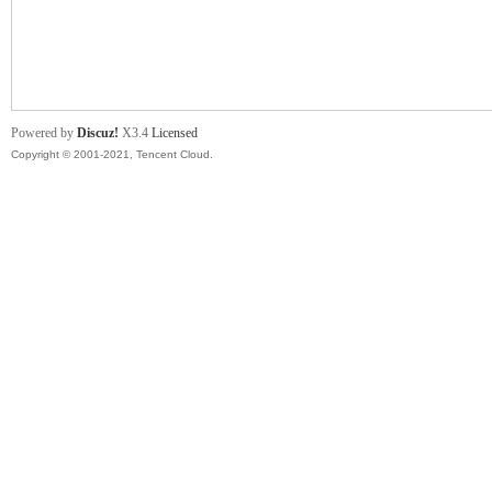
舞
Powered by
Discuz!
X3.4
Licensed
Copyright © 2001-2021, Tencent Cloud.
时