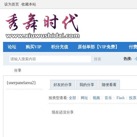
设为首页
收藏本站
论坛
购买VIP
积分充值
原创单部【VIP免费】
付
热搜:
搜索
搜
分享
{userpanelarea2}
好友的分享
我的分享
随便看看
索
秀
›
按类型查看:
全部
|
网址
|
视频
|
音乐
|
Flash
|
投票
现在还没分享