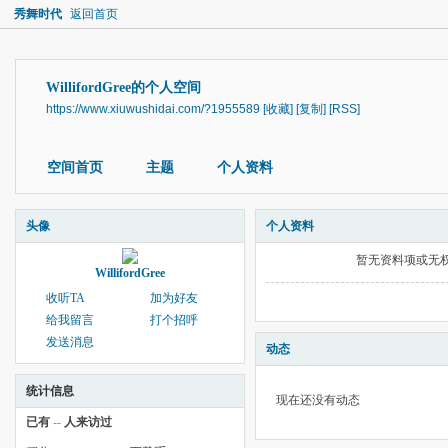
秀舞时代
返回首页
WillifordGree的个人空间
https://www.xiuwushidai.com/?1955589
[收藏]
[复制]
[RSS]
空间首页
主题
个人资料
头像
个人资料
暂无资料项或无
WillifordGree
收听TA
加为好友
给我留言
打个招呼
发送消息
动态
统计信息
现在还没有动态
已有
--
人来访过