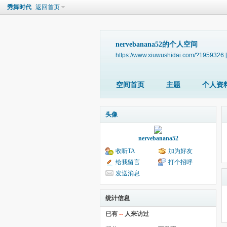
秀舞时代
返回首页
nervebanana52的个人空间
https://www.xiuwushidai.com/?1959326
空间首页
主题
个人资
头像
nervebanana52
收听TA
加为好友
给我留言
打个招呼
发送消息
统计信息
已有
--
人来访过