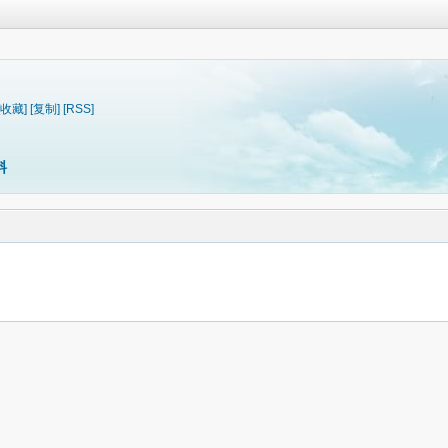
[收藏]
[复制]
[RSS]
料