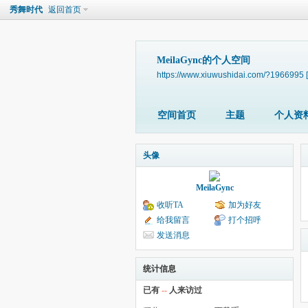
秀舞时代
返回首页
MeilaGync的个人空间
https://www.xiuwushidai.com/?1966995
空间首页
主题
个人资
头像
MeilaGync
收听TA
加为好友
给我留言
打个招呼
发送消息
统计信息
已有
--
人来访过