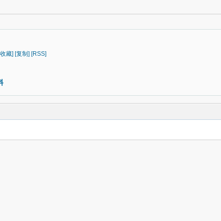
[收藏]
[复制]
[RSS]
料