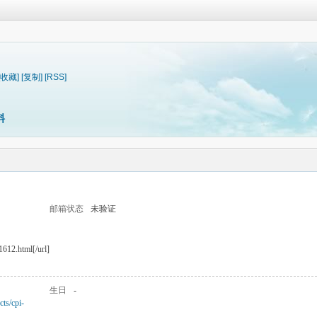
[收藏]
[复制]
[RSS]
料
邮箱状态
未验证
1612.html[/url]
生日
-
ts/cpi-